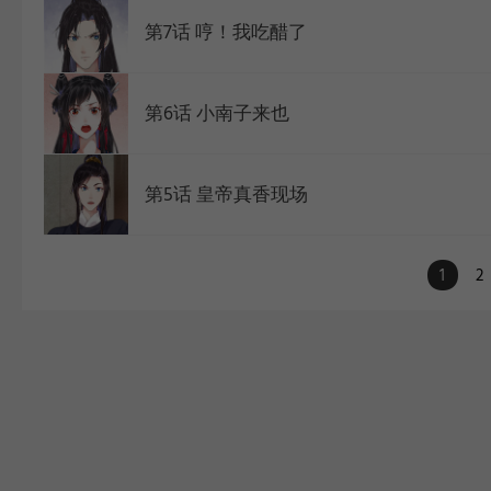
第7话 哼！我吃醋了
第6话 小南子来也
第5话 皇帝真香现场
1
2