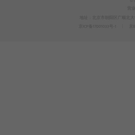
© 
营
地址：北京市朝阳区广顺北大街3
京ICP备17001033号-1
丨
京B
>
WEBTO