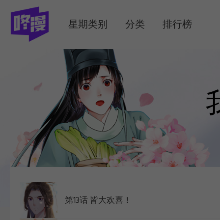
MENU
星期类别
分类
排行榜
第13话 皆大欢喜！