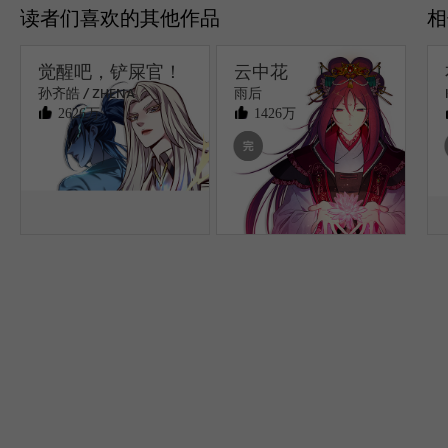
读者们喜欢的其他作品
觉醒吧，铲屎官！
云中花
孙齐皓 / ZHENA
雨后
2626万
1426万