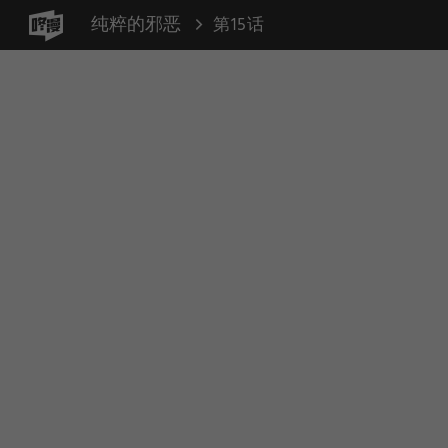
纯粹的邪恶
第15话