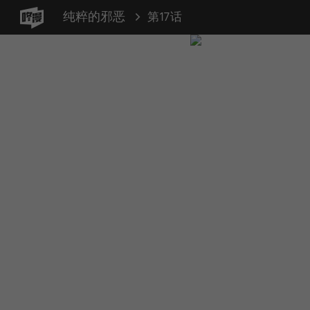
纯粹的邪恶
第17话