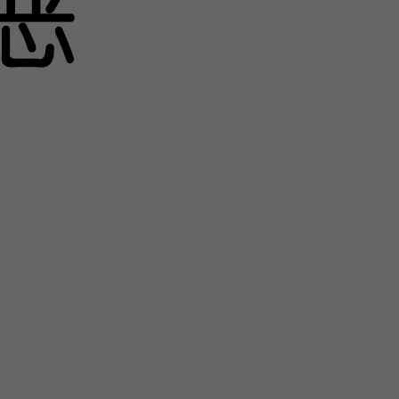
关
新
QQ
复