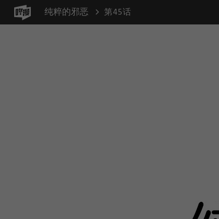
纯粹的邪恶
第45话