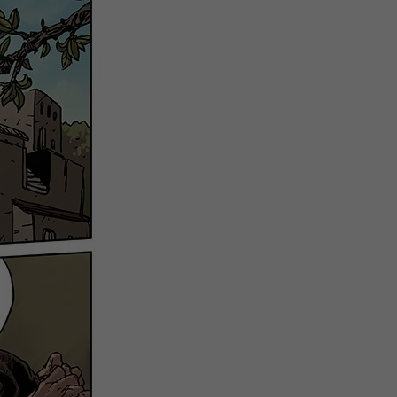
注
浪
空
制