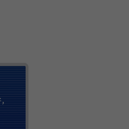
微
间
URL