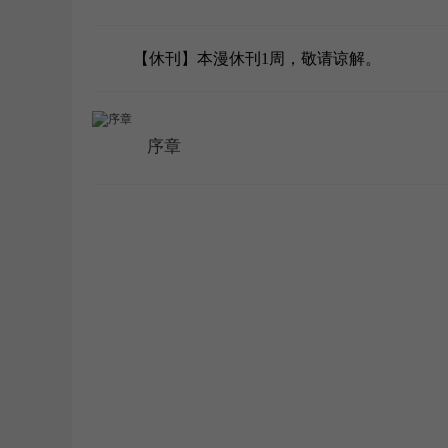
WEBTOON
【休刊】本漫休刊1周，敬请谅解。
序章