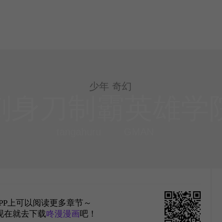
少年 奇幻
刺身刀制霸英雄学
tangahuru
GMAN
PP上可以阅读更多章节～
现在就去下载
咚漫漫画
吧！