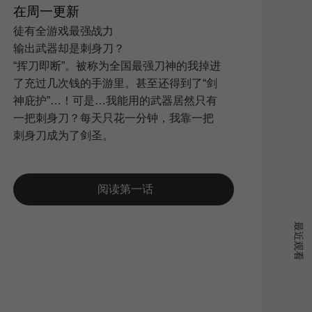
在周一更新
徒有全游戏最强战力
输出武器却是刺身刀？
搜索
|
“挥刀即断”。被称为全国最强刀神的我掉进
了充过几次钱的手游里。甚至还得到了“剑
神庇护”…！可是…我能用的武器居然只有
一把刺身刀？每天只花一分钟，我靠一把
刺身刀成为了剑圣。
阅读第一话
最近观看
新浪
QQ空
复制