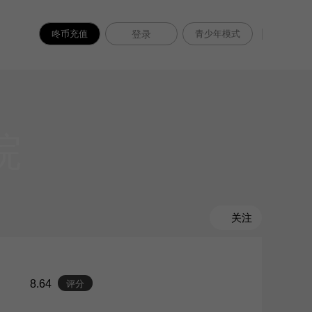
咚币充值
登录
青少年模式
院
关注
8.64
评分