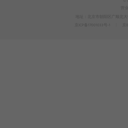
© 
营
地址：北京市朝阳区广顺北大街3
京ICP备17001033号-1
丨
京B
>
WEBTO