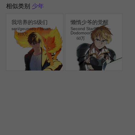
相似类别
少年
我培养的S级们
懒惰少爷的觉醒
seri/geunseo / biwan
Second Star/doip /
Dodomoon
419万
60万