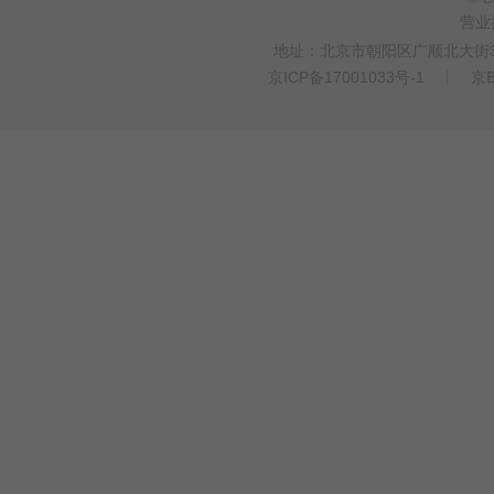
营业
地址：北京市朝阳区广顺北大街33
京ICP备17001033号-1
丨
京B
>
WEBTO