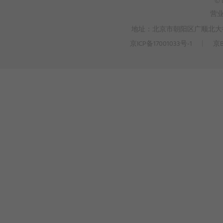
© 
营
地址：北京市朝阳区广顺北大街3
京ICP备17001033号-1
丨
京B
>
WEBTO