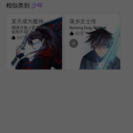
相似类别
少年
某天成为魔神
落乡文士传
僩㳞月夜 / 玄坤绝对无敌/
Barking Dog / M.M.A
金刚不坏
62万
637万