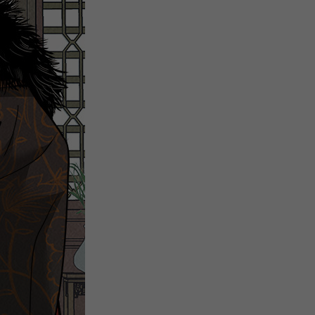
微
间
URL