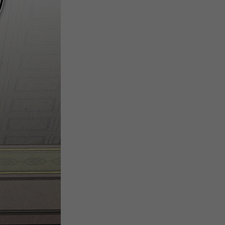
注
浪
空
制