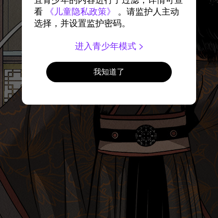
宜青少年的内容进行了过滤，详情可查
看
《儿童隐私政策》
。请监护人主动
选择，并设置监护密码。
进入青少年模式
我知道了