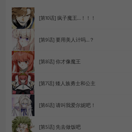
WEBTOON
[第10话] 疯子魔王…！！！
[第9话] 要用美人计吗…？
[第8话] 你才像魔王
[第7话] 矮人族勇士和公主
[第6话] 请叫我爱尔妮吧！
[第5话] 先去做饭吧