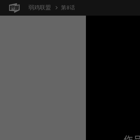
弱鸡联盟
第8话