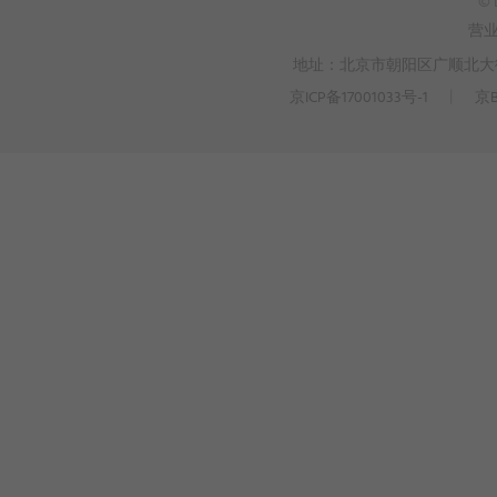
© 
营
地址：北京市朝阳区广顺北大街3
京ICP备17001033号-1
丨
京B
>
WEBTO