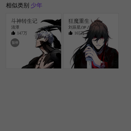
相似类别
少年
斗神转生记
狂魔重生
清潭
刘辰星/JP / Ihy
147万
165万