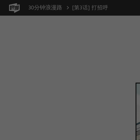
30分钟浪漫路
[第3话] 打招呼