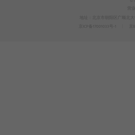
© 
营
地址：北京市朝阳区广顺北大街3
京ICP备17001033号-1
丨
京B
>
WEBTO