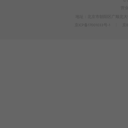
© 
营
地址：北京市朝阳区广顺北大街3
京ICP备17001033号-1
丨
京B
>
WEBTO