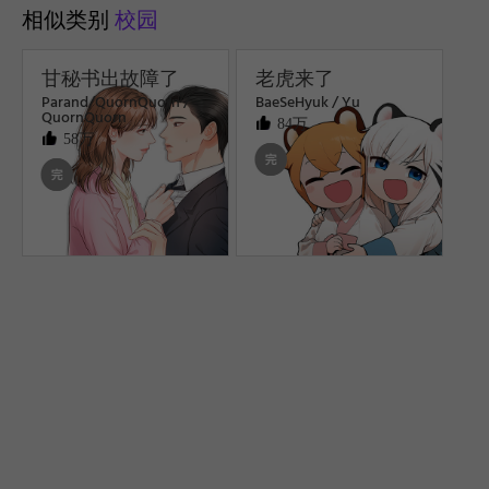
相似类别
校园
甘秘书出故障了
老虎来了
Parand/QuornQuorn /
BaeSeHyuk / Yu
QuornQuorn
84万
58万