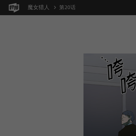
魔女猎人
第20话