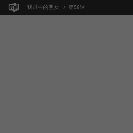
我眼中的熊女
第58话