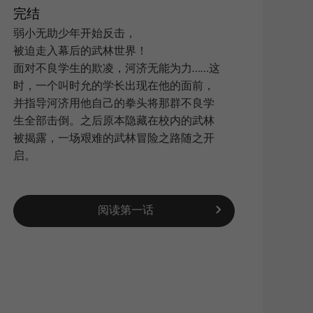
完结
弱小无助少年开始反击，
被迫走入幕后的武林世界！
搜索
|
面对不良学生的欺凌，河济无能为力……这
时，一个叫时允的学长出现在他的面前，
并指导河济用他自己的拳头将那群不良学
生全部击倒。之后原本隐藏在校内的武林
被揭露，一场艰难的武林冒险之路随之开
启。
阅读第一话
新浪
QQ空
复制