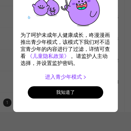
#4
2022-9-19
4570
like
为了呵护未成年人健康成长，咚漫漫画
#3
2022-9-12
5275
推出青少年模式，该模式下我们对不适
宜青少年的内容进行了过滤，详情可查
like
看
《儿童隐私政策》
。请监护人主动
#2
2022-9-12
6579
选择，并设置监护密码。
like
进入青少年模式
#1
2022-9-12
7807
我知道了
like
1
like