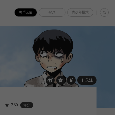
咚币充值
登录
青少年模式
关注
7.60
评分