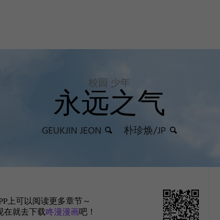
校园 少年
永远之气
GEUKJIN JEON
朴珍焕/JP
PP上可以阅读更多章节～
现在就去下载
咚漫漫画
吧！