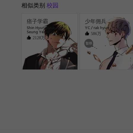
相似类别
校园
痞子学霸
少年佣兵
Shin Hyungwuk / Ryu
YC / rak hyun
Seung Yeon
586万
2128万