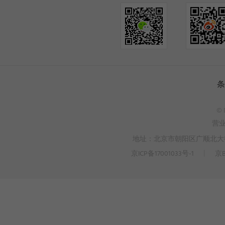
条
© 
营
地址：北京市朝阳区广顺北大街3
京ICP备17001033号-1
丨
京B
>