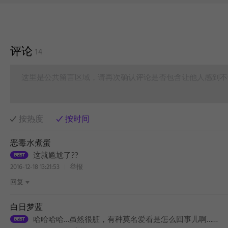
评论
14
这里是公共留言区域，请再次确认评论是否包含让他人感到不
按热度
按时间
恶毒水煮蛋
这就尴尬了??
2016-12-18 13:21:53
举报
回复
白日梦蓝
哈哈哈哈…虽然很脏，有种莫名爱看是怎么回事儿啊……