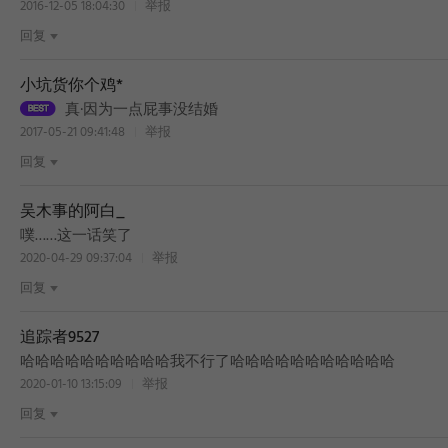
2016-12-05 18:04:30
举报
回复
小坑货你个鸡*
真·因为一点屁事没结婚
2017-05-21 09:41:48
举报
回复
吴木事的阿白_
噗……这一话笑了
2020-04-29 09:37:04
举报
回复
追踪者9527
BEST
哈哈哈哈哈哈哈哈哈哈我不行了哈哈哈哈哈哈哈哈哈哈哈
2020-01-10 13:15:09
举报
回复