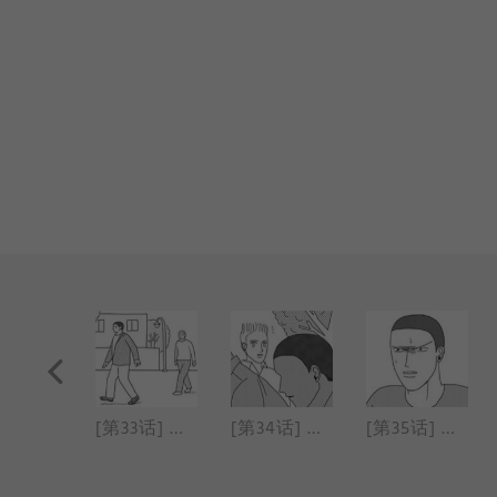
[第32话] 唯一的目标
[第33话] 钱包掉了
[第34话] 在体育仓库里
[第35话] 解决烦恼