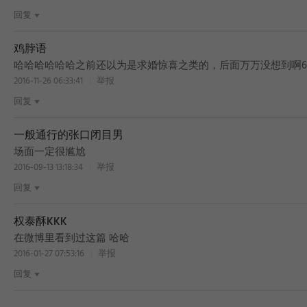
回复
鸡脖语
哈哈哈哈哈哈之前还以为是求婚惊喜之类的，后面万万没想到啊6
2016-11-26 06:33:41
举报
回复
一般通行的张口闭目男
场面一定很尴尬
2016-09-13 13:18:34
举报
回复
权泰酥KKK
在微博里看到过这篇 哈哈
2016-01-27 07:53:16
举报
回复