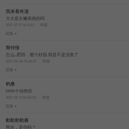
我来看咚漫
大大是左撇画画的吗
2017-07-17 16:13:52
举报
回复
掰特慢
怎么....肥四，蜜汁好甜..我是不是没救了
2017-06-06 10:20:35
举报
回复
鹤桑
hhhh十动然拒
2017-05-11 09:09:54
举报
回复
動動動動酱
熊吉，是你吗？