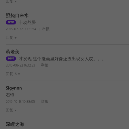
回复
照烧自来水
十动然警
2016-07-22 00:31:54
举报
回复
蔣老美
才发现 这个漫画里好像还没出现女人哎。。。
2015-08-22 16:12:23
举报
回复
6
Sigynnn
石锤!
2019-10-13 10:38:05
举报
回复
深瞳之海
BEST