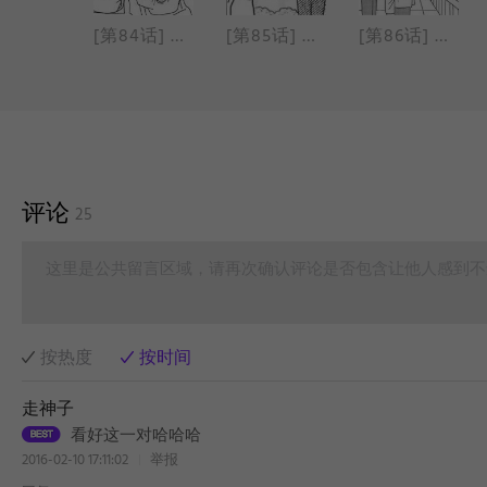
[第83话] 在电梯里
[第84话] 人与机器人之战
[第85话] 猎人的捕兽夹
[第86话] 粉色便当
评论
25
这里是公共留言区域，请再次确认评论是否包含让他人感到不
按热度
按时间
走神子
看好这一对哈哈哈
2016-02-10 17:11:02
举报