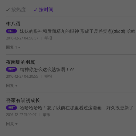
按热度
按时间
李八蛋
妹妹的眼神和后面精九的眼神 形成了反差笑点(ಡωಡ) 哈哈
2016-12-27 04:58:57
举报
回复
1
夜阑珊的羽翼
精神你怎么这么熟练啊！??
2016-12-27 04:20:55
举报
回复
吾家有喵初成长
哈哈哈哈哈！忘了以前在哪里看过这漫画，好久没更新了，这里有
2016-12-27 15:10:07
举报
回复