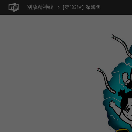
别放精神线
[第133话] 深海鱼