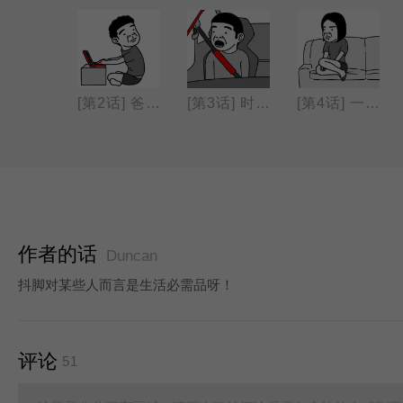
[第1话] 健忘大赛
[第2话] 爸爸的叮咛
[第3话] 时速40的跑车
[第4话] 一个人
作者的话
Duncan
抖脚对某些人而言是生活必需品呀！
评论
51