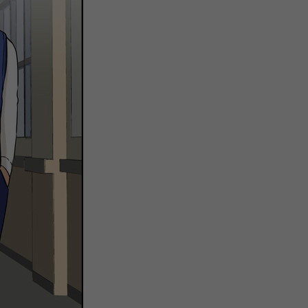
注
浪
空
制