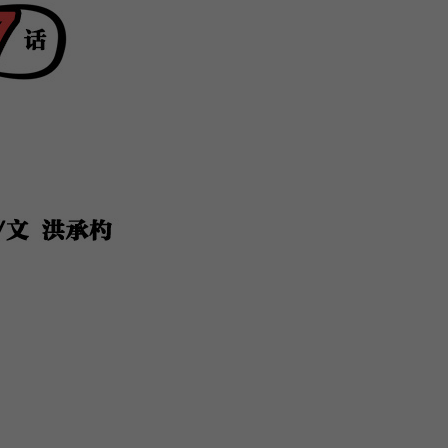
关
新
QQ
复