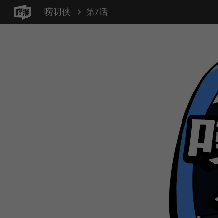
唠叨侠
第7话