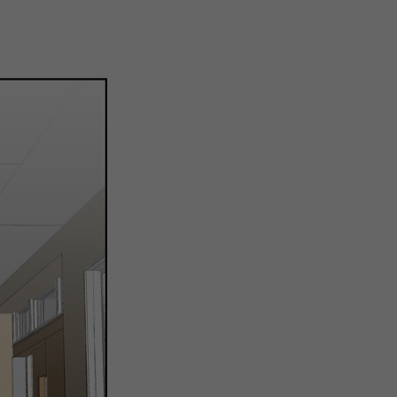
微
间
URL