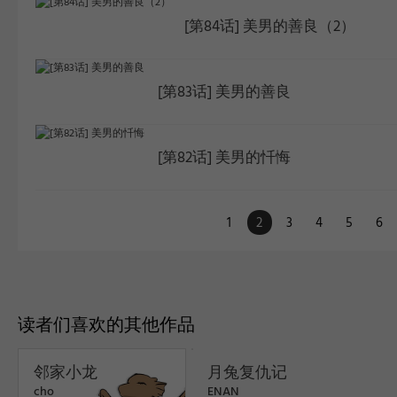
[第84话] 美男的善良（2）
[第83话] 美男的善良
[第82话] 美男的忏悔
1
2
3
4
5
6
读者们喜欢的其他作品
邻家小龙
月兔复仇记
cho
ENAN