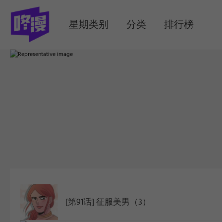
MENU
星期类别
分类
排行榜
[第91话] 征服美男（3）