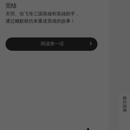
完结
关羽、张飞等三国英雄和英雄助手，
通过幽默模仿来重述英雄的故事！
搜索
|
阅读第一话
最近观看
新浪
QQ空
复制