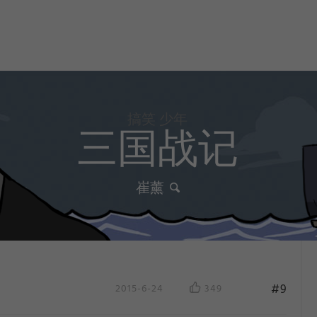
搞笑 少年
三国战记
崔薰
#9
2015-6-24
349