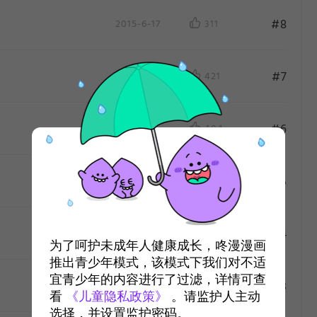
#8
2015-6-17
311
#7
2015-6-10
421
#6
2015-6-3
404
#5
2015-5-27
487
作
#4
2015-5-20
357
为了呵护未成年人健康成长，咚漫漫画
推出青少年模式，该模式下我们对不适
宜青少年的内容进行了过滤，详情可查
#3
2015-5-13
597
看
《儿童隐私政策》
。请监护人主动
选择，并设置监护密码。