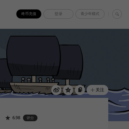
咚币充值
登录
青少年模式
关注
6.98
评分