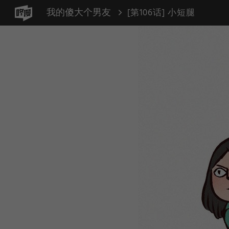
我的傻大个男友
[第106话] 小短腿