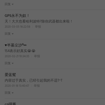
回复
GPS永不为奴！
BEST
天！大大也看哈利波特?除你武器都出来啦！
2020-03-05 16:22:58
举报
回复
♥半墓尘沙º∞
154表示好真实😭😭
2020-02-21 10:34:35
举报
回复
爱蓝鸳
内容过于真实，已经引起我的不适T^T
2020-01-18 13:40:47
举报
回复
cn喵酱