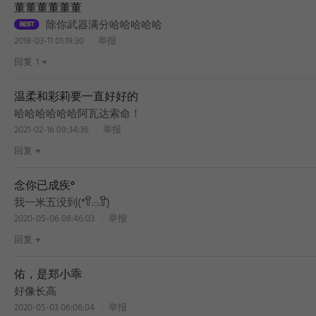
董董董董董董
除你武器满分哈哈哈哈哈
2018-03-11 01:19:30
举报
回复
1
温柔和彩莉要一直好好的
哈哈哈哈哈哈阿瓦达索命！
2021-02-16 09:34:36
举报
BEST
回复
念你已成疾°
我一米五没到(*꒦ິ⌓꒦ີ)
2020-05-06 08:46:03
举报
回复
BEST
佑，是郑小乖
好像长高
2020-05-03 06:06:04
举报