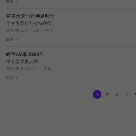
回复
霍格沃茨司音神君时分
作者也看哈利波特啊😊。
2019-09-23 04:43:20
举报
回复
咚宝A92队5988号
作者是哪里人啊
2019-09-13 15:32:44
举报
回复
1
2
3
4