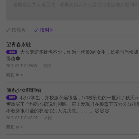
这里是公共留言区域，请再次确认评论是否包含让他人感到不
按热度
按时间
望青春永驻
大长腿坏坏处也不少，作为一代180的女生，长裙当当短
得傻🌚
2018-03-11 01:19:30
举报
回复
16
佛系少女菲莉帕
我177学生，穿校服永远很迷，170校裤短的一批到了秋天j
烦💩买了个均码长裙说到脚踝，穿上发现只在膝盖下五六公分徘
不敢穿很可爱的衣服怕别人说我装。。。。😢😢😢
2018-03-11 01:43:07
举报
回复
19