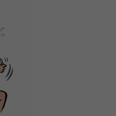
注
浪
空
制