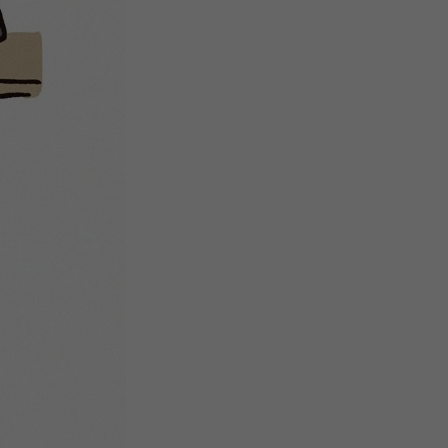
微
间
URL