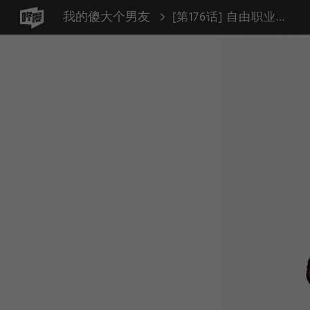
我的傻大个男友
[第176话] 自由职业者