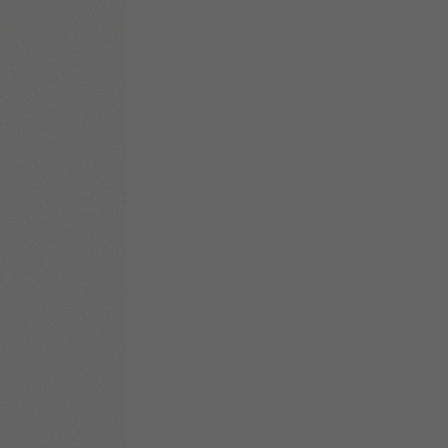
关
新
QQ
复