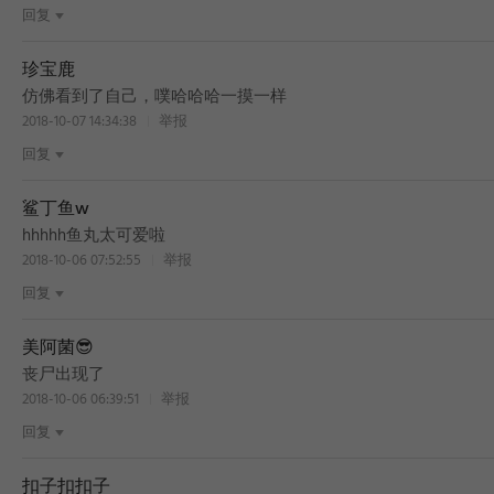
回复
珍宝鹿
仿佛看到了自己，噗哈哈哈一摸一样
2018-10-07 14:34:38
举报
回复
鲨丁鱼w
hhhhh鱼丸太可爱啦
2018-10-06 07:52:55
举报
回复
美阿菌😎
丧尸出现了
2018-10-06 06:39:51
举报
回复
扣子扣扣子