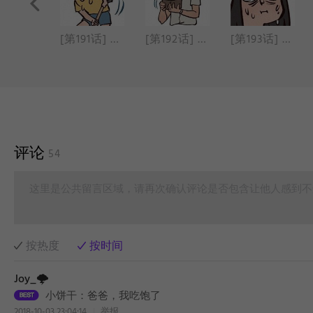
[第190话] 狗狗要睡觉
[第191话] 电子游戏
[第192话] 爱心纸币
[第193话] 虐狗漫画
评论
54
这里是公共留言区域，请再次确认评论是否包含让他人感到不
按热度
按时间
Joy_🌩
小饼干：爸爸，我吃饱了
2018-10-03 23:04:14
举报