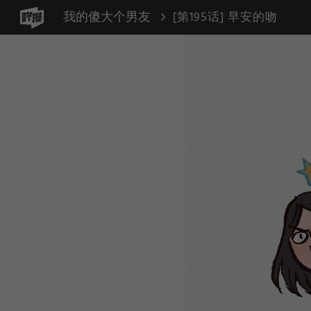
我的傻大个男友
[第195话] 早安的吻