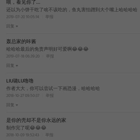
喂，看见你了…
BEST
还以为小饼干吃了啥不该吃的，鱼丸害怕蹭到大个嘴上哈哈哈哈
2019-07-20 10:05:14
举报
回复
轰总家的咔酱
BEST
哈哈哈最后的免责声明好可爱啊😂😂😂
2019-07-18 06:39:20
举报
回复
LIU璐LU噜噜
BEST
作者大大，你可以尝试一下画恐漫，哈哈哈哈
2018-10-27 09:50:37
举报
回复
是你的壳却不是你永远的家
制作完了呢😂😂😂
2018-10-09 19:52:43
举报