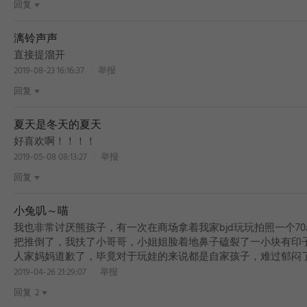
回复
BEST
漓铃声声
直接提溜开
2019-08-23 16:16:37
举报
回复
夏天是冬天的夏天
好喜欢啊！！！！
2019-05-08 08:13:27
举报
回复
小兔叽～喵
我也非常讨厌熊孩子，有一次在商场拿着我家bjd玩玩拍照一个7
把推倒了，我扶了小哥哥，小姐姐脸着地鼻子磕裂了一小块有印
人家妈妈道歉了，毕竟对于玩娃的来说都是自家孩子，难过郁闷
2019-04-26 21:29:07
举报
回复
2