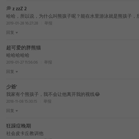
💭 z zzZ 2
哈哈，所以说，为什么叫熊孩子呢？能在水里游泳就是熊孩子，
2019-01-28 16:27:28
举报
回复
超可爱的胖熊猫
哈哈哈哈哈
2019-01-27 11:56:06
举报
回复
少爺'
我家有个熊孩子，我不会让他离开我的视线😂
2018-11-08 15:30:15
举报
回复
狂躁症晚期
社会皮卡丘教训他