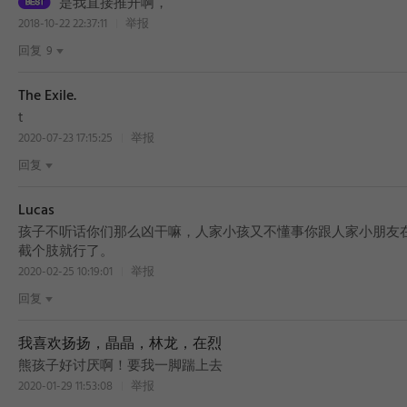
是我直接推开啊，
2018-10-22 22:37:11
举报
回复
9
The Exile.
t
2020-07-23 17:15:25
举报
回复
Lucas
BEST
孩子不听话你们那么凶干嘛，人家小孩又不懂事你跟人家小朋友
截个肢就行了。
2020-02-25 10:19:01
举报
回复
BEST
我喜欢扬扬，晶晶，林龙，在烈
熊孩子好讨厌啊！要我一脚踹上去
2020-01-29 11:53:08
举报