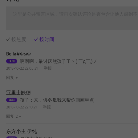
这里是公共留言区域，请再次确认评论是否包含让他人感到不
按热度
按时间
Bella#ΦωΦ
啊啊啊，最讨厌熊孩子了ヽ( ￣д￣;)ノ
2018-10-22 22:05:31
举报
回复
亚里士缺德
孩子：来，矮冬瓜我来帮你画画重点
2018-10-22 22:10:21
举报
回复
2
东方小主 伊纯