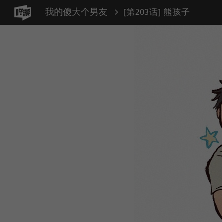
我的傻大个男友
[第203话] 熊孩子