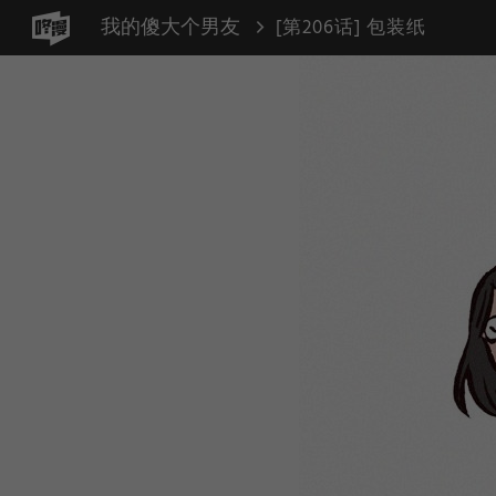
我的傻大个男友
[第206话] 包装纸