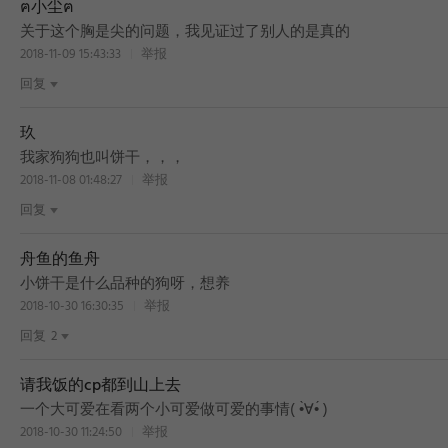
ฅ小尘ฅ
关于这个胸是尖的问题，我见证过了别人的是真的
2018-11-09 15:43:33
举报
回复
玖
我家狗狗也叫饼干，，，
2018-11-08 01:48:27
举报
回复
舟鱼的鱼舟
小饼干是什么品种的狗呀，想养
2018-10-30 16:30:35
举报
回复
2
请我饭的cp都到山上去
一个大可爱在看两个小可爱做可爱的事情( •̀∀•́ )
2018-10-30 11:24:50
举报