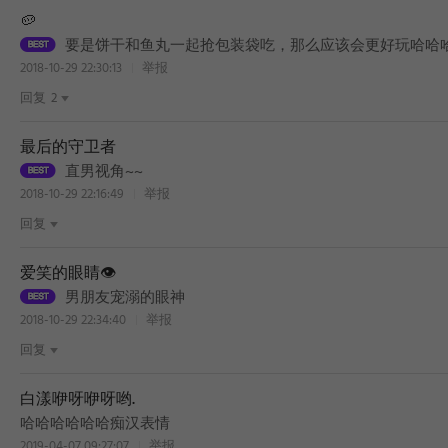
🥔
要是饼干和鱼丸一起抢包装袋吃，那么应该会更好玩哈哈
2018-10-29 22:30:13
举报
回复
2
最后的守卫者
直男视角~~
2018-10-29 22:16:49
举报
回复
爱笑的眼睛👁️
男朋友宠溺的眼神
2018-10-29 22:34:40
举报
回复
白漾咿呀咿呀哟.
哈哈哈哈哈哈痴汉表情
2019-04-07 09:27:07
举报