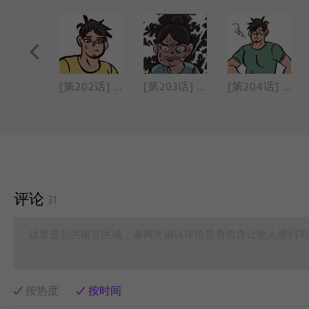
[第201话] 傻大个男友问答篇
[第202话] 六块腹肌
[第203话] 熊孩子
[第204话] 高个子的烦恼
评论
31
这里是公共留言区域，请再次确认评论是否包含让他人感到不
按热度
按时间