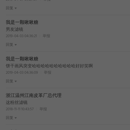
回复
我是一颗啾啾糖
BEST
男友滤镜
2019-04-03 04:36:21
举报
回复
我是一颗啾啾糖
BEST
饼干画风突变哈哈哈哈哈哈哈哈哈哈好好笑啊
2019-04-03 04:36:09
举报
回复
浙江温州江南皮革厂总代理
BEST
这粉丝滤镜
2018-11-11 10:43:57
举报
回复