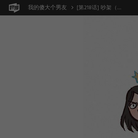
我的傻大个男友
[第218话] 吵架（3）