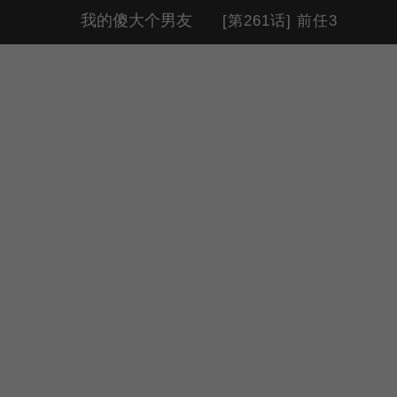
我的傻大个男友
[第261话] 前任3