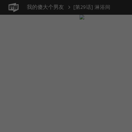
我的傻大个男友
[第29话] 淋浴间