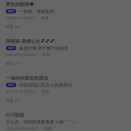
爱笑的眼睛👁️
一样高。做朋友吧
2017-09-11 23:02:37
举报
回复
4
阿萌家-美瞳公社💕💕💕
尴尬对视 那个矮个的好受
2017-09-11 22:43:49
举报
回复
3
一场向你靠近的漂泊.
你知道我们北方人的感受吗
2017-09-17 12:07:42
举报
回复
3
白川眈眈
怎么办，2020的来看看楼ヾ(✿ﾟ▽ﾟ)ノ
2020-06-09 10:05:07
举报