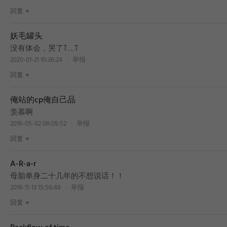
回复
妖毛罐头
BEST
没有体会，哭了T﹏T
2020-01-21 10:36:24
举报
回复
俺站的cp俺自己品
BEST
羡慕啊
2019-05-02 08:09:52
举报
回复
A-R-a-r
BEST
母胎单身二十几年的不想说话！！
2018-11-13 15:56:48
举报
回复