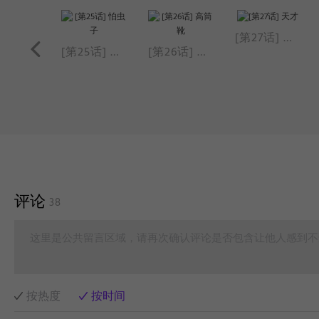
[第27话] 天才
[第24话] 我们是怎么在一起的
[第25话] 怕虫子
[第26话] 高筒靴
评论
38
这里是公共留言区域，请再次确认评论是否包含让他人感到不
按热度
按时间