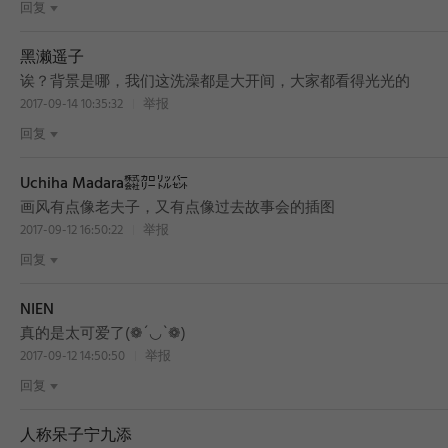
回复
黑濑遥子
诶？背景是哪，我们这洗澡都是大开间，大家都看得光光的
2017-09-14 10:35:32
举报
回复
Uchiha Madara㍿㌍㍑㌫
画风有点像老夫子，又有点像过去故事会的插图
2017-09-12 16:50:22
举报
回复
NIEN
真的是太可爱了(❁´◡`❁)
2017-09-12 14:50:50
举报
回复
人称呆子宁九添