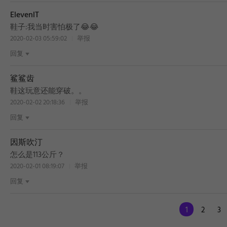
ElevenlT
鞋子:我当时害怕极了😂😂
2020-02-03 05:59:02
举报
回复
鲨鲨齿
鞋这玩意还能穿破。。
2020-02-02 20:18:36
举报
回复
因斯吹汀
怎么是113公斤？
2020-02-01 08:19:07
举报
回复
1
2
3