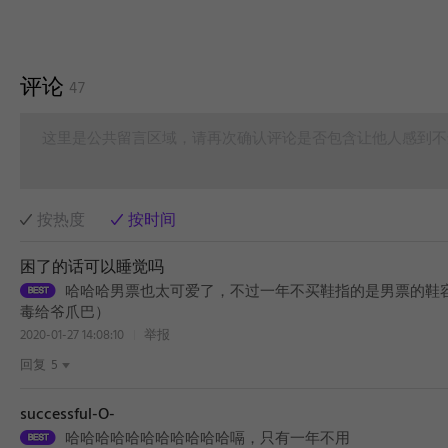
评论
47
这里是公共留言区域，请再次确认评论是否包含让他人感到不
按热度
按时间
困了的话可以睡觉吗
哈哈哈男票也太可爱了，不过一年不买鞋指的是男票的鞋容
毒给爷爪巴）
2020-01-27 14:08:10
举报
回复
5
successful-O-
哈哈哈哈哈哈哈哈哈哈哈嗝，只有一年不用