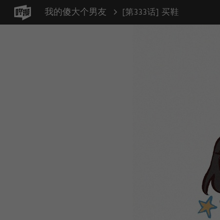
我的傻大个男友
[第333话] 买鞋