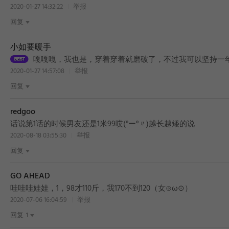
2020-01-27 14:32:22
举报
回复
小如要暖手
嘎嘎嘎，我也是，穿着穿着就磨破了，不过我可以坚持一
2020-01-27 14:57:08
举报
回复
redgoo
话说第1话的时候男友还是1米99哎(°ー°〃)越长越矮的说
2020-08-18 03:55:30
举报
回复
BEST
GO AHEAD
哇哇哇娃娃，1，98才110斤，我170不到120（女⊙ω⊙）
2020-07-06 16:04:59
举报
回复
1