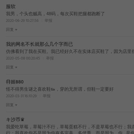
服软
BEST
我男，个头也贼高，48码，每次买鞋把腿都跑断了
2020-06-29 10:27:56
举报
回复
我的网名不长就那么几个字而已
BEST
仿佛看到了我在买鞋。我已经好久不在实体店买鞋了，因为店里很少有
2020-05-08 00:20:45
举报
回复
冄姬880
怪不得男生谜之喜欢鞋👟，穿的无所谓，但鞋一定要好
2020-03-31 16:10:29
举报
回复
キ沙币♛
我爱吃草莓，草莓汁不行，草莓蛋糕不行，不是草莓也不行；我
行；我喜欢你不是因为你有多完美，多优秀，而是因为，你…是你