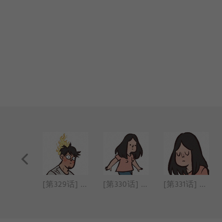
[第328话] 做饭(番外篇)
[第329话] 大脑短路
[第330话] 聊天
[第331话] 垃圾