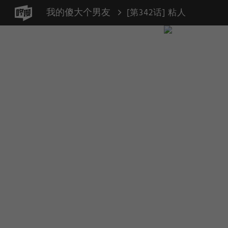
我的傻大个男友
[第342话] 粘人