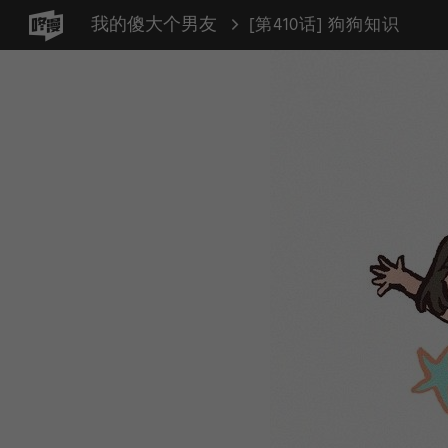
我的傻大个男友
[第410话] 狗狗知识