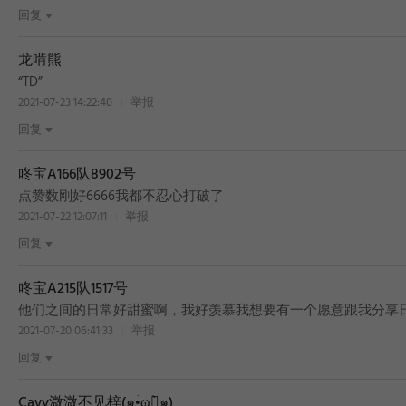
回复
龙啃熊
“TD”
2021-07-23 14:22:40
举报
回复
咚宝A166队8902号
点赞数刚好6666我都不忍心打破了
2021-07-22 12:07:11
举报
回复
咚宝A215队1517号
他们之间的日常好甜蜜啊，我好羡慕我想要有一个愿意跟我分享
2021-07-20 06:41:33
举报
回复
Cavy溦溦不见梓(๑•́ωก̀๑)