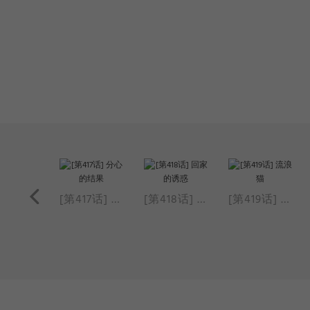
[第416话] 被子问题
[第417话] 分心的结果
[第418话] 回家的诱惑
[第419话] 流浪猫