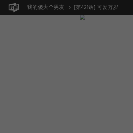
我的傻大个男友
[第421话] 可爱万岁