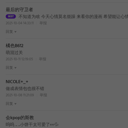
最后的守卫者
不知道为啥 今天心情莫名烦躁 来看你的漫画 希望能让心
2021-10-04 14:33:11
举报
回复
橘色B612
萌混过关
2021-10-11 12:19:05
举报
回复
NICOLE+_+
BEST
做成表情包也很不错
2021-10-08 11:21:09
举报
回复
会kpop的斯教
BEST
呜呜 ... ...小饼干太可爱了👀💦