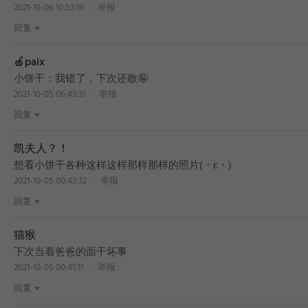
2021-10-06 10:53:19
举报
回复
🍎paix
BEST
小饼干：我错了，下次还敢🤪
2021-10-05 06:43:31
举报
回复
凯夫人？！
想看小饼干各种这样这样那样那样的照片(・ε・)
2021-10-05 00:43:32
举报
回复
猫猴
下次当着爸爸的面干坏事
2021-10-05 00:41:31
举报
回复