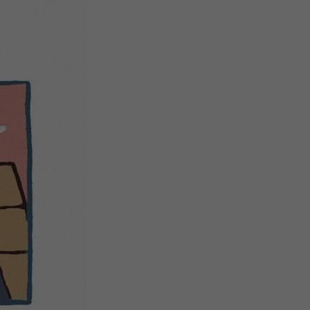
微
间
URL