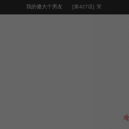
我的傻大个男友
[第427话] 哭