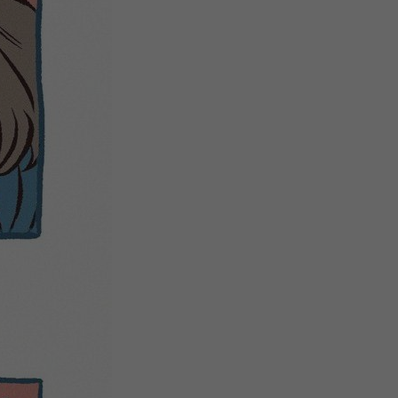
注
浪
空
制