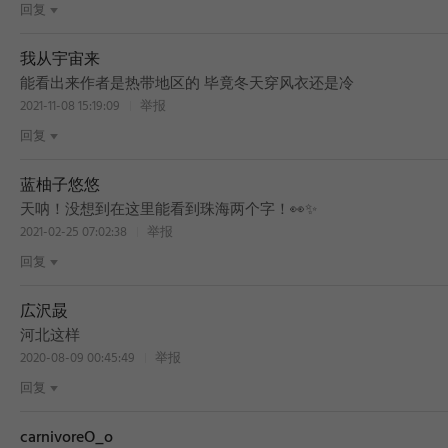
回复
我从宇宙来
能看出来作者是热带地区的 毕竟冬天穿风衣还是冷
2021-11-08 15:19:09
举报
回复
蓝柚子悠悠
BEST
天呐！没想到在这里能看到珠海两个字！👀✨
2021-02-25 07:02:38
举报
回复
広沢晸
BEST
河北这样
2020-08-09 00:45:49
举报
回复
carnivoreO_o