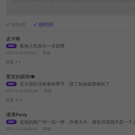
这里是公共留言区域，请再次确认评论是否包含让他人感到不
按热度
按时间
皮卡啾
珠海人民表示一天四季
2017-12-03 01:19:54
举报
回复
7
爱笑的眼睛👁️
北方地区没有春秋季节，脱了短袖就穿棉袄了
2017-12-03 00:02:28
举报
回复
10
潘潘Panly
这说的跟广州一毛一样，作者大大，请告诉我我不是一个
2017-12-03 03:07:41
举报