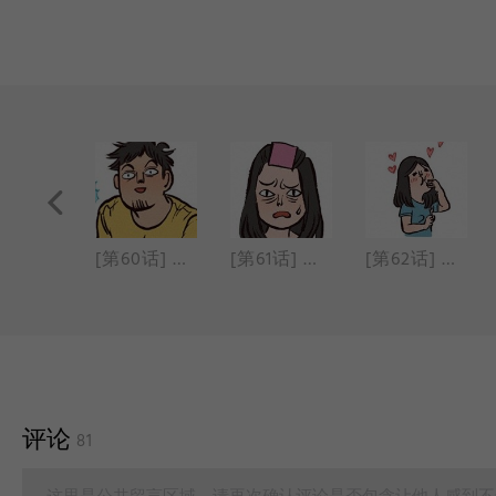
[第59话] 新事物
[第60话] 静电
[第61话] 牙膏
[第62话] 分享食物
评论
81