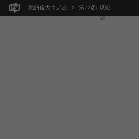
我的傻大个男友
[第72话] 规矩