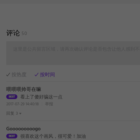
评论
50
这里是公共留言区域，请再次确认评论是否包含让他人感到不
按热度
按时间
喂喂喂帅哥在嘛
看上了傻好骗这一点
2017-07-29 14:40:18
举报
回复
3
Gooooooooogo
很喜欢这个画风，很可爱！加油