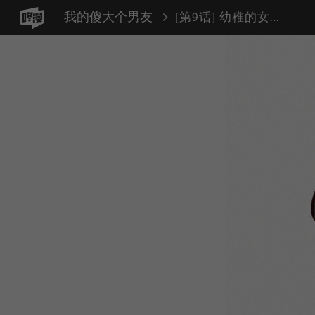
我的傻大个男友
[第9话] 幼稚的女朋友