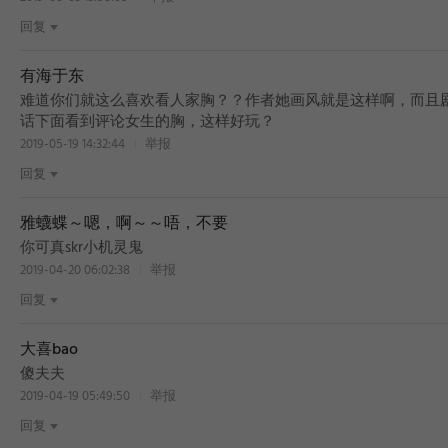
回复
有海于东
难道你们就这么喜欢看人家胸？？作者她画风就是这样啊，而且
话下面看到评论女生的胸，这样好玩？
2019-05-19 14:32:44
举报
回复
雅蠛蝶～嗯，啊～～唔，不要
你可真skr小机灵鬼
2019-04-20 06:02:38
举报
回复
大喜bao
傻夫夫
2019-04-19 05:49:50
举报
回复