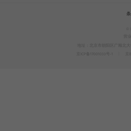
条
© 
营
地址：北京市朝阳区广顺北大街3
京ICP备17001033号-1
丨
京B
>
WEBTO