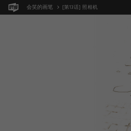
会笑的画笔
[第13话] 照相机