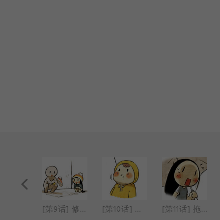
[第8话] 喜欢的漫画书
[第9话] 修理运动鞋
[第10话] 有一个孩子哭了
[第11话] 拖鞋