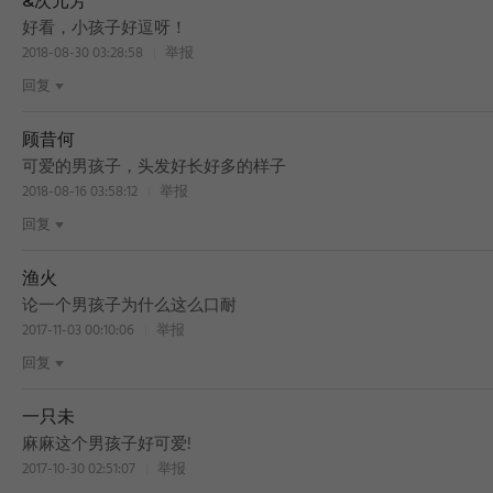
&次元芳
好看，小孩子好逗呀！
BEST
2018-08-30 03:28:58
举报
回复
顾昔何
BEST
可爱的男孩子，头发好长好多的样子
2018-08-16 03:58:12
举报
回复
渔火
论一个男孩子为什么这么口耐
2017-11-03 00:10:06
举报
回复
一只未
麻麻这个男孩子好可爱!
2017-10-30 02:51:07
举报