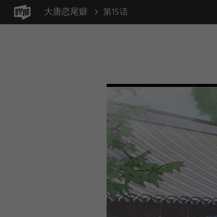
大唐恋尾癖
第15话