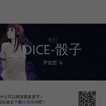
奇幻
DICE-骰子
尹炫晳
PP上可以阅读更多章节～
现在就去下载
咚漫漫画
吧！