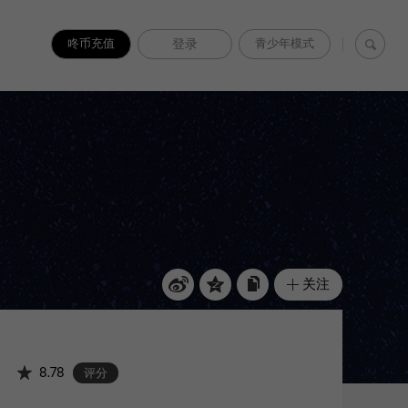
咚币充值
登录
青少年模式
关注
8.78
评分