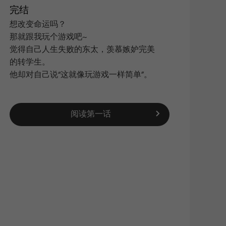
完结
想改变命运吗？
那就跟我玩个游戏吧~
搜索
|
觉得自己人生失败的东太，羡慕嫉妒完美
的转学生。
他却对自己说“这就像玩游戏一样简单”。
阅读第一话
新浪
QQ空
复制