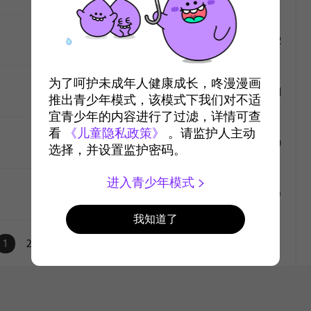
#12
2014-9-15
2万
like
为了呵护未成年人健康成长，咚漫漫画
#11
2014-8-13
2万
推出青少年模式，该模式下我们对不适
宜青少年的内容进行了过滤，详情可查
like
BGM
看
《儿童隐私政策》
。请监护人主动
#10
2014-8-13
2万
选择，并设置监护密码。
like
进入青少年模式
#9
2014-8-13
2万
我知道了
like
1
2
like