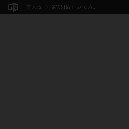
非人哉
第1051话 门庭多落叶，慨然知已秋。