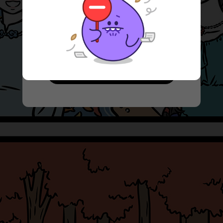
宜青少年的内容进行了过滤，详情可查
看
《儿童隐私政策》
。请监护人主动
选择，并设置监护密码。
进入青少年模式
我知道了