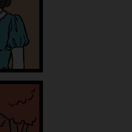
微
间
URL