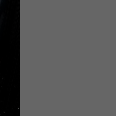
微
间
URL