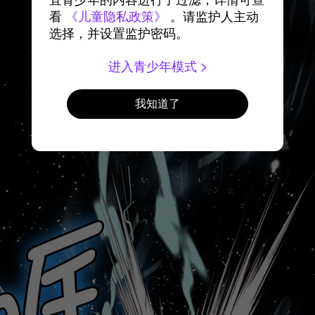
宜青少年的内容进行了过滤，详情可查
看
《儿童隐私政策》
。请监护人主动
选择，并设置监护密码。
进入青少年模式
我知道了