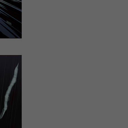
注
浪
空
制