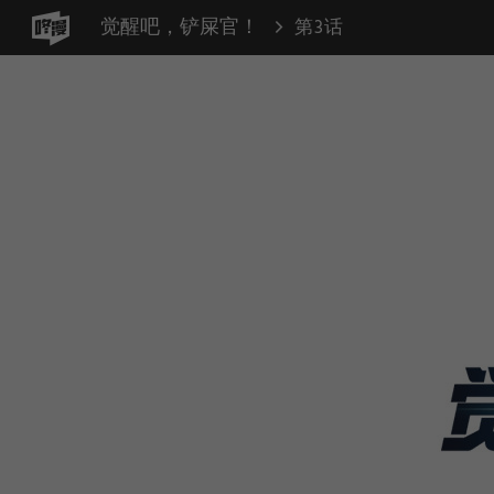
觉醒吧，铲屎官！
第3话