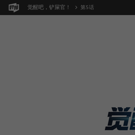
觉醒吧，铲屎官！
第5话