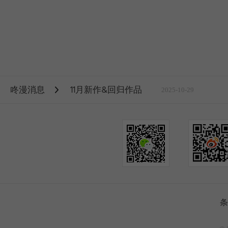
咚漫消息
11月新作&回归作品
2025-10-29
条