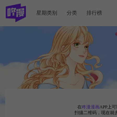
MENU
星期类别
分类
排行榜
在
咚漫漫画
APP上
扫描二维码，现在就