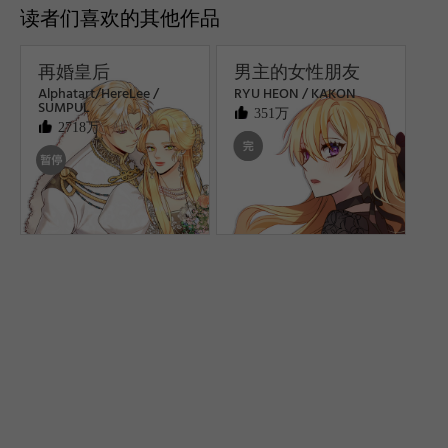
读者们喜欢的其他作品
再婚皇后
男主的女性朋友
Alphatart/HereLee /
RYU HEON / KAKON
SUMPUL
351万
2718万